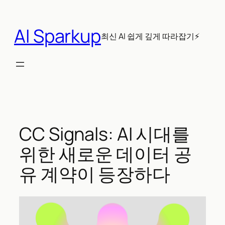
콘
텐
AI Sparkup
츠
최신 AI 쉽게 깊게 따라잡기⚡
로
바
로
가
기
CC Signals: AI 시대를
위한 새로운 데이터 공
유 계약이 등장하다