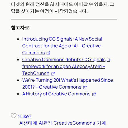
터넷의 원래 정신을 AI 시대에도 이어갈 수 있을지, 그
답을 찾아가는 여정이 시작되었습니다.
참고자료:
Introducing CC Signals: A New Social
Contract for the Age of AI – Creative
Commons
Creative Commons debuts CC signals, a
framework for an open AI ecosystem –
TechCrunch
We’re Turning 20! What’s Happened Since
2001? – Creative Commons
A History of Creative Commons
Like?
2
AI생태계
AI윤리
CreativeCommons
기계