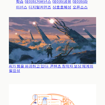
학습
데이터거버넌스
데이터공유
데이터라
이선스
디지털커먼즈
상호호혜성
오픈소스
AI가 웹을 파괴하고 있다: 콘텐츠 창작자 보상 체계의
필요성