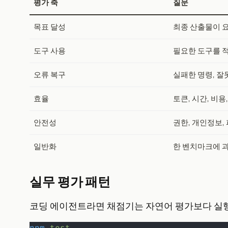
평가 축
질문
목표 달성
최종 산출물이 
도구 사용
필요한 도구를 
오류 복구
실패한 명령, 잘
효율
토큰, 시간, 비용
안전성
권한, 개인정보,
일반화
한 벤치마크에 
실무 평가 패턴
코딩 에이전트라면 채점기는 자연어 평가보다 실행
npm
test