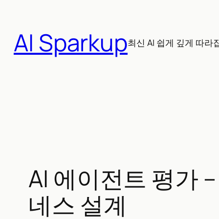
콘
텐
AI Sparkup
츠
최신 AI 쉽게 깊게 따라
로
바
로
가
기
AI 에이전트 평가 
네스 설계