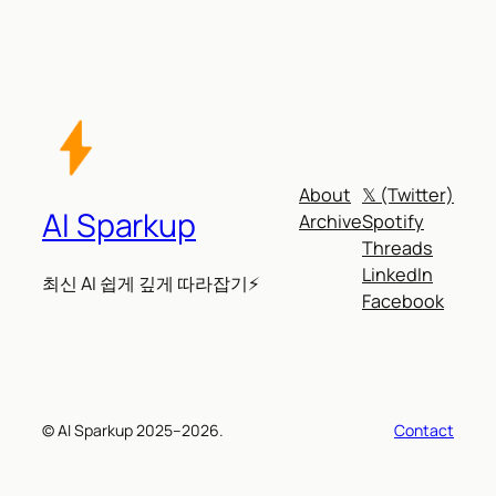
About
𝕏 (Twitter)
AI Sparkup
Archive
Spotify
Threads
LinkedIn
최신 AI 쉽게 깊게 따라잡기⚡
Facebook
© AI Sparkup 2025–2026.
Contact