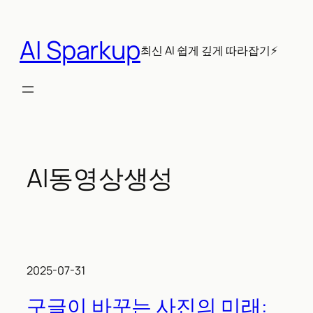
콘
텐
AI Sparkup
츠
최신 AI 쉽게 깊게 따라잡기⚡
로
바
로
가
기
AI동영상생성
2025-07-31
구글이 바꾸는 사진의 미래: