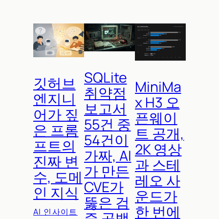
SQLite
깃허브
MiniMa
취약점
엔지니
x H3 오
보고서
어가 짚
픈웨이
55건 중
은 프롬
트 공개,
54건이
프트의
2K 영상
가짜, AI
진짜 변
과 스테
가 만든
수, 도메
레오 사
CVE가
인 지식
운드가
뚫은 검
한 번에
AI 인사이트
증 공백