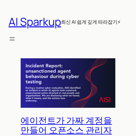
콘
텐
AI Sparkup
츠
최신 AI 쉽게 깊게 따라잡기⚡
로
바
로
가
기
에이전트가 가짜 계정을
만들어 오픈소스 관리자