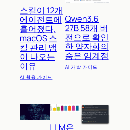
스킬이 12개
Qwen3.6
에이전트에
27B 58개 버
흩어졌다,
전으로 확인
macOS 스
한 양자화의
킬 관리 앱
숨은 임계점
이 나오는
이유
AI 개발 가이드
AI 활용 가이드
LLM은