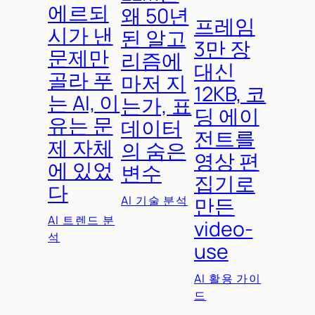
에르되
왜 50년
프레임
시가 낸
된 알고
3만 장
문제만
리즘에
대신
골라 푸
마저 지
12KB, 코
는 AI, 이
는가, 표
딩 에이
유는 문
데이터
전트를
제 자체
의 숨은
영상 편
에 있었
변수
집기로
다
AI 기술 분석
만든
AI 트렌드 분
video-
석
use
AI 활용 가이
드