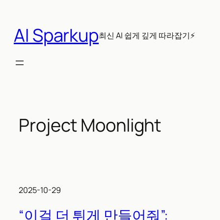
콘
텐
AI Sparkup
츠
최신 AI 쉽게 깊게 따라잡기⚡
로
바
로
가
기
Project Moonlight
2025-10-29
“이걸 더 튀게 만들어줘”: