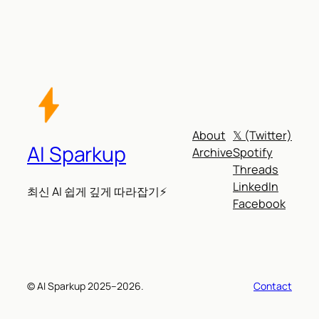
About
𝕏 (Twitter)
AI Sparkup
Archive
Spotify
Threads
LinkedIn
최신 AI 쉽게 깊게 따라잡기⚡
Facebook
© AI Sparkup 2025–2026.
Contact