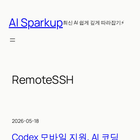
콘
텐
AI Sparkup
츠
최신 AI 쉽게 깊게 따라잡기⚡
로
바
로
가
기
RemoteSSH
2026-05-18
Codex 모바일 지원, AI 코딩