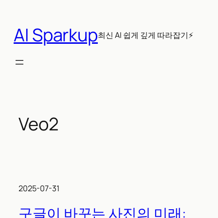
콘
텐
AI Sparkup
츠
최신 AI 쉽게 깊게 따라잡기⚡
로
바
로
가
기
Veo2
2025-07-31
구글이 바꾸는 사진의 미래: