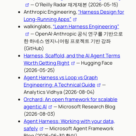
— O’Reilly Radar 재게재본 (2026-05-15)
Anthropic Engineering,
“Harness Design for
Long-Running Apps”
walkinglabs,
“Learn Harness Engineering”
— OpenAI·Anthropic 공식 연구를 기반으로
한 하네스 엔지니어링 프로젝트 기반 강좌
(GitHub)
Harness, Scaffold, and the AI Agent Terms
Worth Getting Right
— Hugging Face
(2026-05-25)
Agent Harness vs Loop vs Graph
Engineering: A Technical Guide
—
Analytics Vidhya (2026-08-04)
Orchard: An open framework for scalable
agentic AI
— Microsoft Research Blog
(2026-08-03)
Agent Harness: Working with your data,
safely
— Microsoft Agent Framework
Blog (2026-06-30 확인)