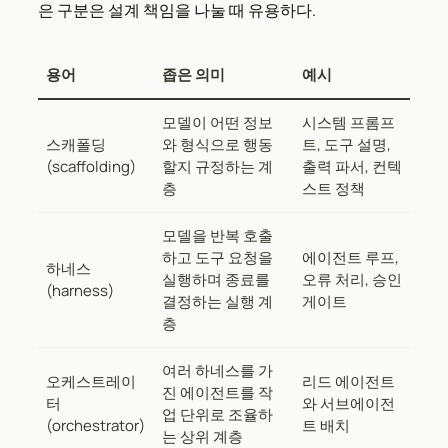
은 구분은 설계 책임을 나눌 때 유용하다.
용어
좁은 의미
예시
모델이 어떤 정보
시스템 프롬프
스캐폴딩
와 형식으로 행동
트, 도구 설명,
(scaffolding)
할지 규정하는 계
출력 파서, 컨텍
층
스트 정책
모델을 반복 호출
하고 도구 요청을
에이전트 루프,
하네스
실행하며 종료를
오류 처리, 승인
(harness)
결정하는 실행 계
게이트
층
여러 하네스를 가
오케스트레이
리드 에이전트
진 에이전트를 작
터
와 서브에이전
업 단위로 조율하
(orchestrator)
트 배치
는 상위 계층