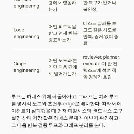
경에서 행동하
한·복구가 없거나
engineering
는가
불안정
테스트 실패를 보
어떤 피드백을
Loop
고도 같은 시도를
받고 언제 반복·
engineering
반복, 증거 없이 종
종료하는가
료
reviewer, planner,
어떤 노드와 분
Graph
executor가 한 컨
기만 다음 단계
engineering
텍스트에 섞여 책
로 넘어가는가
임 경계가 흐림
루프는 하네스 위에서 돌아가고, 그래프는 여러 루프
를 명시적 노드와 조건부 edge로 배치한다. 따라서 에
이전트가 실패했을 때 먼저 파일시스템·샌드박스·도구
설명·상태 저장 같은 하네스 문제가 아닌지 확인하고,
그 다음 반복 검증 루프와 그래프 분리를 본다.