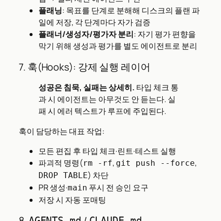
플래닝
: 목표를 단계로 분해해 디스크의 플랜 파
일에 저장, 각 단계마다 자가 검증
플래너/생성자/평가자 분리
: 자기 평가 편향을
막기 위해 생성과 평가를 별도 에이전트로 분리
7. 훅(Hooks): 강제 실행 레이어
성공은 침묵, 실패는 상세히.
타입 체크 통
과 시 에이전트는 아무것도 안 듣는다. 실
패 시 에러 텍스트가 루프에 주입된다.
훅이 담당하는 대표 작업:
모든 편집 후 타입 체크·린트·테스트 실행
파괴적 명령(
,
,
rm -rf
git push --force
) 차단
DROP TABLE
PR 생성·
푸시 전 승인 요구
main
저장 시 자동 포매팅
8.
/
AGENTS.md
CLAUDE.md