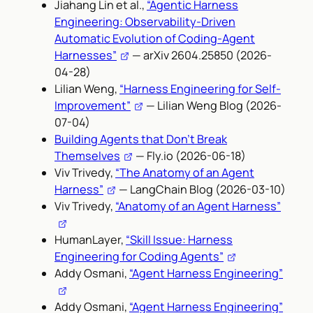
Jiahang Lin et al.,
“Agentic Harness
Engineering: Observability-Driven
Automatic Evolution of Coding-Agent
Harnesses”
— arXiv 2604.25850 (2026-
04-28)
Lilian Weng,
“Harness Engineering for Self-
Improvement”
— Lilian Weng Blog (2026-
07-04)
Building Agents that Don’t Break
Themselves
— Fly.io (2026-06-18)
Viv Trivedy,
“The Anatomy of an Agent
Harness”
— LangChain Blog (2026-03-10)
Viv Trivedy,
“Anatomy of an Agent Harness”
HumanLayer,
“Skill Issue: Harness
Engineering for Coding Agents”
Addy Osmani,
“Agent Harness Engineering”
Addy Osmani,
“Agent Harness Engineering”