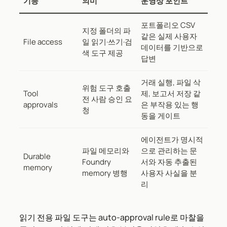
기능
의미
운영상 포인트
포트폴리오 CSV
지정 폴더의 파
같은 실제 사용자
File access
일 읽기·쓰기·검
데이터를 기반으로
색 도구 제공
답변
거래 실행, 파일 삭
위험 도구 호출
Tool
제, 보고서 저장 같
전 사람 승인 요
approvals
은 부작용 있는 행
청
동을 게이트
에이전트가 명시적
파일 메모리와
으로 관리하는 문
Durable
Foundry
서와 자동 추출된
memory
memory 병행
사용자 사실을 분
리
읽기 전용 파일 도구는 auto-approval rule로 마찰을