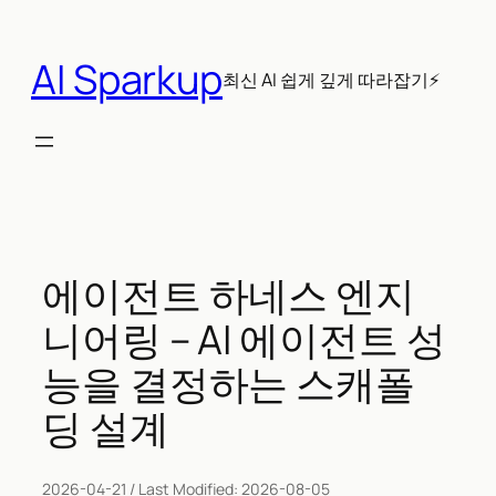
콘
텐
AI Sparkup
츠
최신 AI 쉽게 깊게 따라잡기⚡
로
바
로
가
기
에이전트 하네스 엔지
니어링 – AI 에이전트 성
능을 결정하는 스캐폴
딩 설계
2026-04-21
/ Last Modified:
2026-08-05