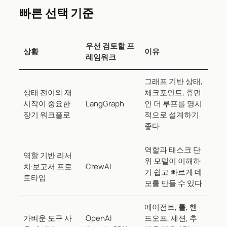
빠른 선택 기준
우선 검토할 프
상황
이유
레임워크
그래프 기반 상태,
상태 전이와 재
체크포인트, 휴먼
시작이 중요한
LangGraph
인 더 루프를 명시
장기 워크플로
적으로 설계하기
좋다
역할과 태스크 단
역할 기반 리서
위 모델이 이해하
치·보고서 프로
CrewAI
기 쉽고 빠르게 데
토타입
모를 만들 수 있다
에이전트, 툴, 핸
가벼운 도구 사
OpenAI
드오프, 세션, 추