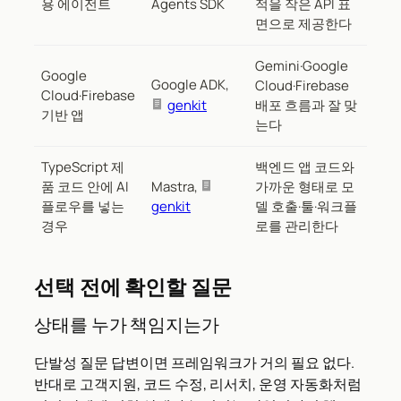
용 에이전트
Agents SDK
적을 작은 API 표
면으로 제공한다
Gemini·Google
Google
Google ADK,
Cloud·Firebase
Cloud·Firebase
genkit
배포 흐름과 잘 맞
기반 앱
는다
TypeScript 제
백엔드 앱 코드와
품 코드 안에 AI
Mastra,
가까운 형태로 모
플로우를 넣는
genkit
델 호출·툴·워크플
경우
로를 관리한다
선택 전에 확인할 질문
상태를 누가 책임지는가
단발성 질문 답변이면 프레임워크가 거의 필요 없다.
반대로 고객지원, 코드 수정, 리서치, 운영 자동화처럼