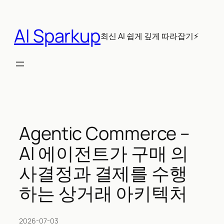
콘
텐
AI Sparkup
츠
최신 AI 쉽게 깊게 따라잡기⚡
로
바
로
가
기
Agentic Commerce –
AI 에이전트가 구매 의
사결정과 결제를 수행
하는 상거래 아키텍처
2026-07-03