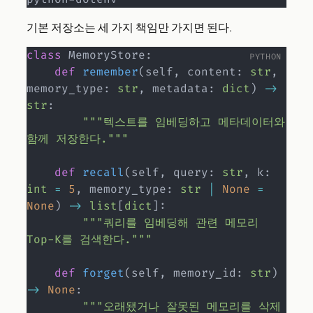
기본 저장소는 세 가지 책임만 가지면 된다.
class
MemoryStore
:
def
remember
(
self
,
 content
:
str
,
memory_type
:
str
,
 metadata
:
dict
)
-
>
str
:
"""텍스트를 임베딩하고 메타데이터와 
함께 저장한다."""
def
recall
(
self
,
 query
:
str
,
 k
:
int
=
5
,
 memory_type
:
str
|
None
=
None
)
-
>
list
[
dict
]
:
"""쿼리를 임베딩해 관련 메모리 
Top-K를 검색한다."""
def
forget
(
self
,
 memory_id
:
str
)
-
>
None
:
"""오래됐거나 잘못된 메모리를 삭제