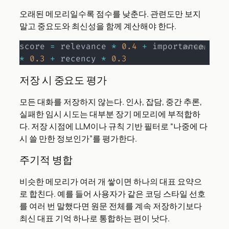
오래된 메모리일수록 점수를 낮춘다. 관련도만 보지
말고 중요도와 최신성을 함께 계산해야 한다.
score 
=
 relevance 
*
0.4
+
 importance 
*
0.3
+
 recency 
*
0.3
저장 시 중요도 평가
모든 대화를 저장하지 않는다. 인사, 잡담, 중간 추론,
실패한 임시 시도는 대부분 장기 메모리에 부적합하
다. 저장 시점에 LLM이나 규칙 기반 필터로 “나중에 다
시 쓸 만한 정보인가”를 평가한다.
주기적 병합
비슷한 메모리가 여러 개 쌓이면 하나의 대표 요약으
로 합친다. 예를 들어 사용자가 같은 코딩 스타일 선호
를 여러 번 말했다면 원문 전체를 계속 저장하기보다
최신 대표 기억 하나로 통합하는 편이 낫다.