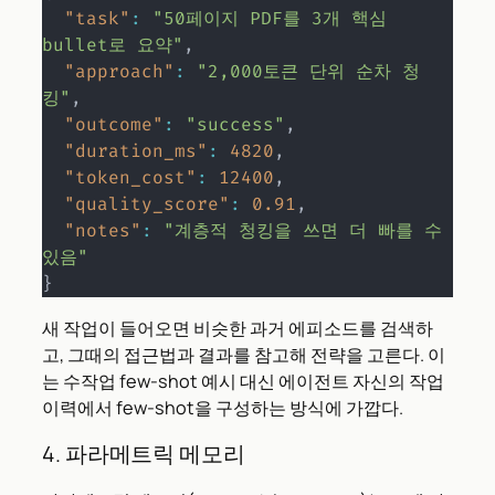
"task"
:
"50페이지 PDF를 3개 핵심 
bullet로 요약"
,
"approach"
:
"2,000토큰 단위 순차 청
킹"
,
"outcome"
:
"success"
,
"duration_ms"
:
4820
,
"token_cost"
:
12400
,
"quality_score"
:
0.91
,
"notes"
:
"계층적 청킹을 쓰면 더 빠를 수 
있음"
}
새 작업이 들어오면 비슷한 과거 에피소드를 검색하
고, 그때의 접근법과 결과를 참고해 전략을 고른다. 이
는 수작업 few-shot 예시 대신 에이전트 자신의 작업
이력에서 few-shot을 구성하는 방식에 가깝다.
4. 파라메트릭 메모리