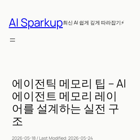
콘
텐
AI Sparkup
츠
최신 AI 쉽게 깊게 따라잡기⚡
로
바
로
가
기
에이전틱 메모리 팁 – AI
에이전트 메모리 레이
어를 설계하는 실전 구
조
2026-05-18
/ Last Modified:
2026-05-24