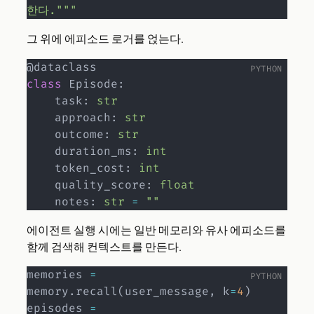
한다."""
그 위에 에피소드 로거를 얹는다.
@dataclass
class
Episode
:
    task
:
str
    approach
:
str
    outcome
:
str
    duration_ms
:
int
    token_cost
:
int
    quality_score
:
float
    notes
:
str
=
""
에이전트 실행 시에는 일반 메모리와 유사 에피소드를
함께 검색해 컨텍스트를 만든다.
memories 
=
memory
.
recall
(
user_message
,
 k
=
4
)
episodes 
=