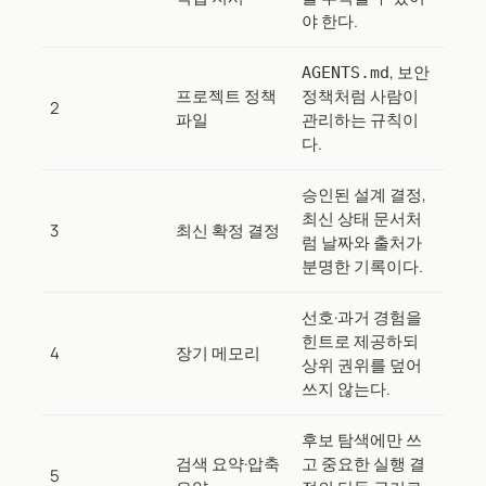
야 한다.
, 보안
AGENTS.md
프로젝트 정책
정책처럼 사람이
2
파일
관리하는 규칙이
다.
승인된 설계 결정,
최신 상태 문서처
3
최신 확정 결정
럼 날짜와 출처가
분명한 기록이다.
선호·과거 경험을
힌트로 제공하되
4
장기 메모리
상위 권위를 덮어
쓰지 않는다.
후보 탐색에만 쓰
검색 요약·압축
고 중요한 실행 결
5