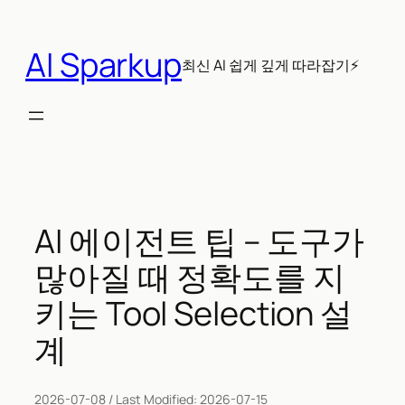
콘
텐
AI Sparkup
츠
최신 AI 쉽게 깊게 따라잡기⚡
로
바
로
가
기
AI 에이전트 팁 – 도구가
많아질 때 정확도를 지
키는 Tool Selection 설
계
2026-07-08
/ Last Modified:
2026-07-15