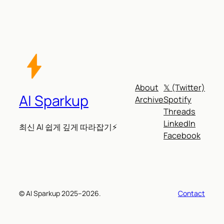
About
𝕏 (Twitter)
AI Sparkup
Archive
Spotify
Threads
LinkedIn
최신 AI 쉽게 깊게 따라잡기⚡
Facebook
© AI Sparkup 2025–2026.
Contact