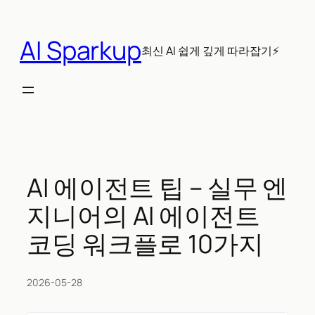
콘
텐
AI Sparkup
츠
최신 AI 쉽게 깊게 따라잡기⚡
로
바
로
가
기
AI 에이전트 팁 – 실무 엔
지니어의 AI 에이전트
코딩 워크플로 10가지
2026-05-28