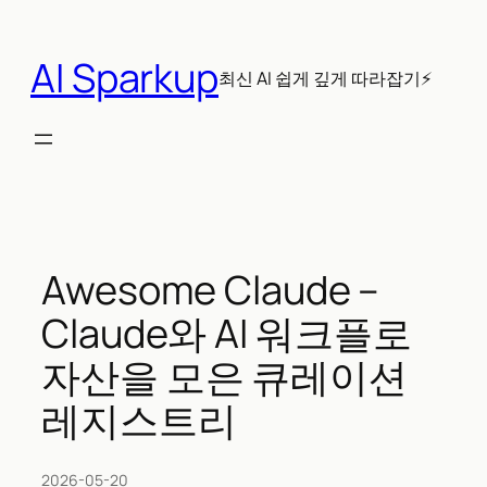
콘
텐
AI Sparkup
츠
최신 AI 쉽게 깊게 따라잡기⚡
로
바
로
가
기
Awesome Claude –
Claude와 AI 워크플로
자산을 모은 큐레이션
레지스트리
2026-05-20