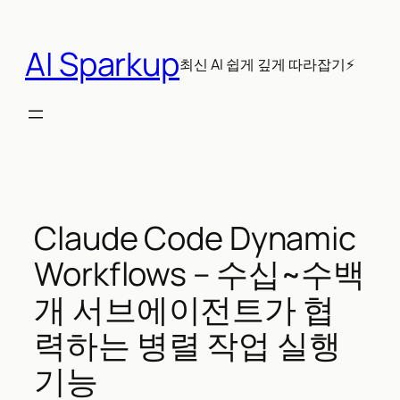
콘
텐
AI Sparkup
츠
최신 AI 쉽게 깊게 따라잡기⚡
로
바
로
가
기
Claude Code Dynamic
Workflows – 수십~수백
개 서브에이전트가 협
력하는 병렬 작업 실행
기능