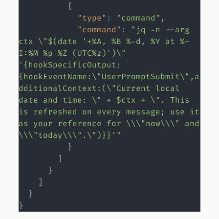
{
"type"
:
"command"
,
"command"
:
"jq -n --arg 
ctx \"$(date '+%A, %B %-d, %Y at %-
I:%M %p %Z (UTC%z)')\" 
'{hookSpecificOutput:
{hookEventName:\"UserPromptSubmit\",a
dditionalContext:(\"Current local 
date and time: \" + $ctx + \". This 
is refreshed on every message; use it 
as your reference for \\\"now\\\" and 
\\\"today\\\".\")}}'"
}
]
}
]
}
}