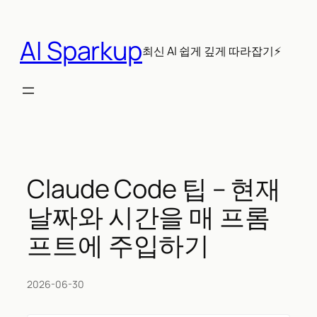
콘
텐
AI Sparkup
츠
최신 AI 쉽게 깊게 따라잡기⚡
로
바
로
가
기
Claude Code 팁 – 현재
날짜와 시간을 매 프롬
프트에 주입하기
2026-06-30