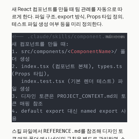
새 React 컴포넌트를 만들 때 팀 관례를 자동으로 따
르게 한다. 파일 구조, export 방식, Props 타입 정의,
테스트 파일 생성 여부 등을 미리 정의한다.
<!-- .claude/skills/component.md -->
1.
 src/components/
<
ComponentName
>
/ 폴
2.
 index.tsx (컴포넌트 본체), types.ts 
(Props 타입), 

   index.test.tsx (기본 렌더 테스트) 파
3.
 디자인 토큰은 PROJECT_CONTEXT.md의 토
4.
 default export 대신 named export 사
용
스킬 파일에서
를 참조해 디자인 토
REFERENCE.md
큰 매핑·폴더 예시·네이밍 규칙을 별도로 관리하면, 스