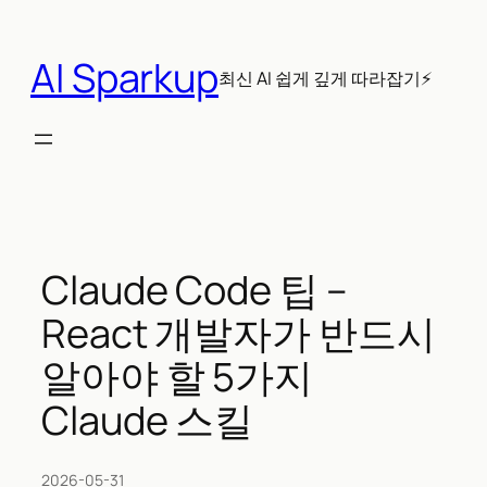
콘
텐
AI Sparkup
츠
최신 AI 쉽게 깊게 따라잡기⚡
로
바
로
가
기
Claude Code 팁 –
React 개발자가 반드시
알아야 할 5가지
Claude 스킬
2026-05-31