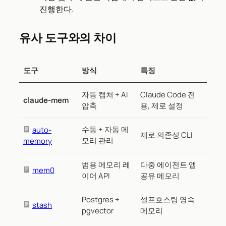
진행한다.
유사 도구와의 차이
도구
방식
특징
자동 캡처 + AI
Claude Code 전
claude-mem
압축
용, 제로 설정
수동 + 자동 메
auto-
제로 의존성 CLI
모리 관리
memory
범용 메모리 레
다중 에이전트·앱
mem0
이어 API
공유 메모리
Postgres +
셀프호스팅 영속
stash
pgvector
메모리