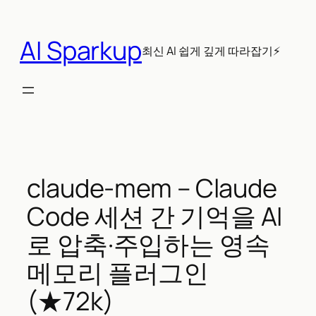
콘
텐
AI Sparkup
츠
최신 AI 쉽게 깊게 따라잡기⚡
로
바
로
가
기
claude-mem – Claude
Code 세션 간 기억을 AI
로 압축·주입하는 영속
메모리 플러그인
(★72k)