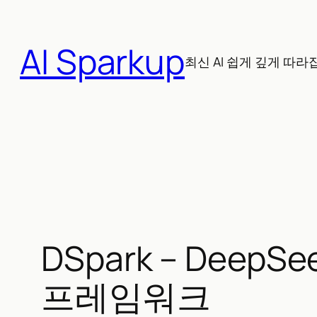
콘
텐
AI Sparkup
츠
최신 AI 쉽게 깊게 따라
로
바
로
가
기
DSpark – Dee
프레임워크