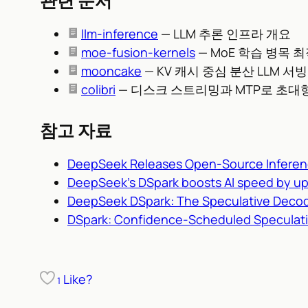
관련 문서
llm-inference
— LLM 추론 인프라 개요
moe-fusion-kernels
— MoE 학습 병목 
mooncake
— KV 캐시 중심 분산 LLM 서
colibri
— 디스크 스트리밍과 MTP로 초대형
참고 자료
DeepSeek Releases Open-Source Inferen
DeepSeek’s DSpark boosts AI speed by up
DeepSeek DSpark: The Speculative Decod
DSpark: Confidence-Scheduled Speculati
Like?
1