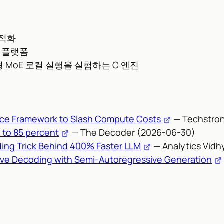
최적화
빙 플랫폼
 MoE 로컬 실행을 실험하는 C 엔진
ce Framework to Slash Compute Costs
— Techstron
 to 85 percent
— The Decoder (2026-06-30)
ing Trick Behind 400% Faster LLM
— Analytics Vidh
ve Decoding with Semi-Autoregressive Generation