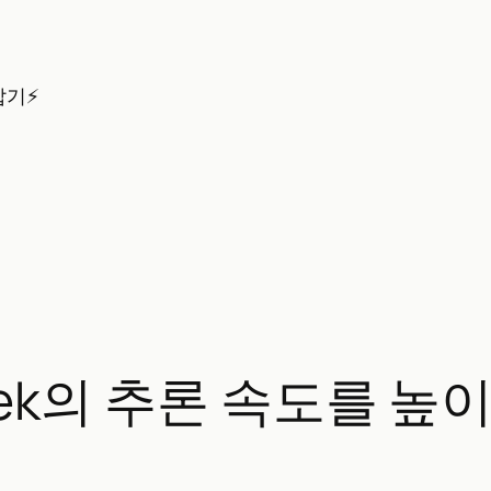
잡기⚡
pSeek의 추론 속도를