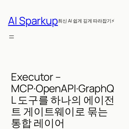
콘
텐
AI Sparkup
츠
최신 AI 쉽게 깊게 따라잡기⚡
로
바
로
가
기
Executor –
MCP·OpenAPI·GraphQ
L 도구를 하나의 에이전
트 게이트웨이로 묶는
통합 레이어