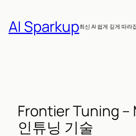
콘
텐
AI Sparkup
츠
최신 AI 쉽게 깊게 따라
로
바
로
가
기
Frontier Tunin
인튜닝 기술