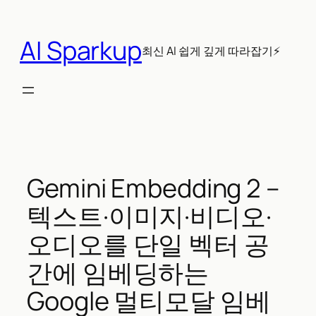
콘
텐
AI Sparkup
츠
최신 AI 쉽게 깊게 따라잡기⚡
로
바
로
가
기
Gemini Embedding 2 –
텍스트·이미지·비디오·
오디오를 단일 벡터 공
간에 임베딩하는
Google 멀티모달 임베