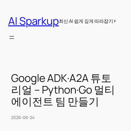
콘
텐
AI Sparkup
츠
최신 AI 쉽게 깊게 따라잡기⚡
로
바
로
가
기
Google ADK·A2A 튜토
리얼 – Python·Go 멀티
에이전트 팀 만들기
2026-06-24