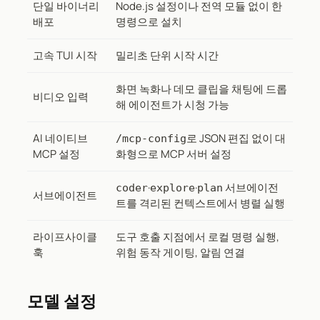
단일 바이너리
Node.js 설정이나 전역 모듈 없이 한
배포
명령으로 설치
고속 TUI 시작
밀리초 단위 시작 시간
화면 녹화나 데모 클립을 채팅에 드롭
비디오 입력
해 에이전트가 시청 가능
AI 네이티브
로 JSON 편집 없이 대
/mcp-config
MCP 설정
화형으로 MCP 서버 설정
·
·
서브에이전
coder
explore
plan
서브에이전트
트를 격리된 컨텍스트에서 병렬 실행
라이프사이클
도구 호출 지점에서 로컬 명령 실행,
훅
위험 동작 게이팅, 알림 연결
모델 설정