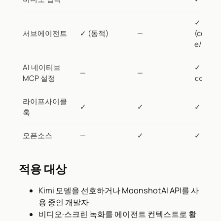
✓
서브에이전트
✓ (동적)
—
(coder/
e/plan)
AI 네이티브
✓ (
/mc
—
—
MCP 설정
config
라이프사이클
✓
✓
✓
훅
오픈소스
—
✓
✓ (MIT)
적용 대상
Kimi 모델을 선호하거나 MoonshotAI API를 사
용 중인 개발자
비디오·스크린 녹화를 에이전트 컨텍스트로 활