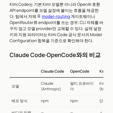
Kimi Code는 기본 Kimi 모델뿐 아니라 OpenAI 호환
API endpoint를 모델 설정에 붙이는 흐름을 제공한
다. 팀에서 자체
model-routing
게이트웨이나
OpenRouter류 endpoint를 쓰는 경우, CLI 자체를 바
꾸지 않고 모델 provider만 교체할 수 있다. 실제 설정
키와 지원 파라미터는 Kimi Code 공식 문서의 Model
Configuration 항목을 기준으로 확인해야 한다.
Claude Code·OpenCode와의 비교
Claude Code
OpenCode
Kimi C
Claude
멀티 프로바이
Kimi
모델
(Anthropic)
더
(Moons
배포 방식
npm
npm
단일 바
비디오 입력
—
—
✓