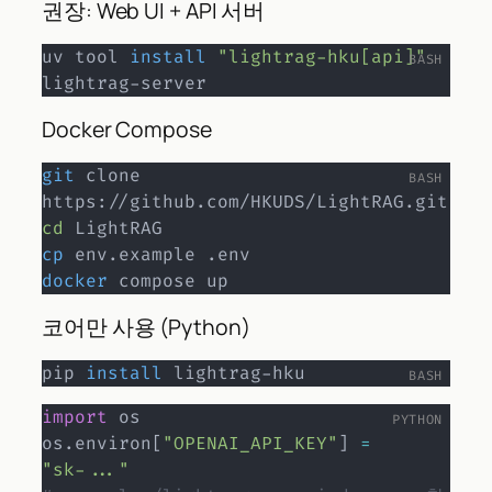
권장: Web UI + API 서버
uv tool 
install
"lightrag-hku[api]"
lightrag-server
Docker Compose
git
 clone 
cd
cp
docker
 compose up
코어만 사용 (Python)
pip 
install
 lightrag-hku
import
 os

os
.
environ
[
"OPENAI_API_KEY"
]
=
"sk-..."