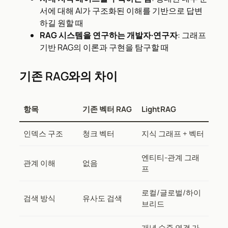
서에 대해 AI가 구조화된 이해를 기반으로 답변
하길 원할 때
RAG 시스템을 연구하는 개발자·연구자
: 그래프
기반 RAG의 이론과 구현을 탐구할 때
기존 RAG와의 차이
항목
기존 벡터 RAG
LightRAG
인덱스 구조
청크 벡터
지식 그래프 + 벡터
엔티티-관계 그래
관계 이해
없음
프
로컬/글로벌/하이
검색 방식
유사도 검색
브리드
개념 수준 연결 가