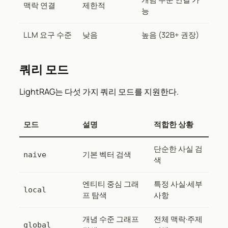
맥락 연결
제한적
능
LLM 요구 수준
낮음
높음 (32B+ 권장)
쿼리 모드
LightRAG는 다섯 가지 쿼리 모드를 지원한다.
모드
설명
적합한 상황
단순한 사실 검
기본 벡터 검색
naive
색
엔티티 중심 그래
특정 사실·세부
local
프 탐색
사항
개념 수준 그래프
전체 맥락·주제
global