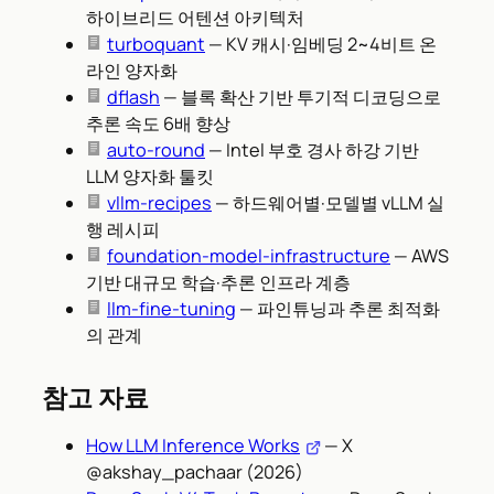
하이브리드 어텐션 아키텍처
turboquant
— KV 캐시·임베딩 2~4비트 온
라인 양자화
dflash
— 블록 확산 기반 투기적 디코딩으로
추론 속도 6배 향상
auto-round
— Intel 부호 경사 하강 기반
LLM 양자화 툴킷
vllm-recipes
— 하드웨어별·모델별 vLLM 실
행 레시피
foundation-model-infrastructure
— AWS
기반 대규모 학습·추론 인프라 계층
llm-fine-tuning
— 파인튜닝과 추론 최적화
의 관계
참고 자료
How LLM Inference Works
— X
@akshay_pachaar (2026)