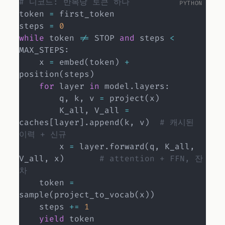
# 디코드: 반복당 토큰 하나
token 
=
 first_token

steps 
=
0
while
 token 
!=
 STOP 
and
 steps 
<
MAX_STEPS
:
    x 
=
 embed
(
token
)
+
position
(
steps
)
for
 layer 
in
 model
.
layers
:
        q
,
 k
,
 v 
=
 project
(
x
)
        K_all
,
 V_all 
=
caches
[
layer
]
.
append
(
k
,
 v
)
# 캐시된 
이력 + 신규
        x 
=
 layer
.
forward
(
q
,
 K_all
,
V_all
,
 x
)
# attention + FFN, 잔
차
    token 
=
sample
(
project_to_vocab
(
x
)
)
    steps 
+=
1
yield
 token