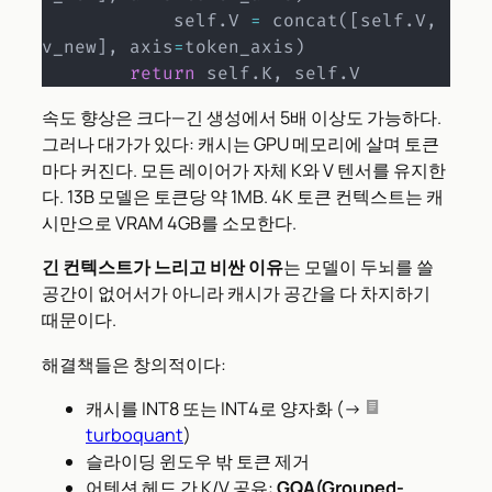
            self
.
V 
=
 concat
(
[
self
.
V
,
v_new
]
,
 axis
=
token_axis
)
return
 self
.
K
,
 self
.
V
속도 향상은 크다—긴 생성에서 5배 이상도 가능하다.
그러나 대가가 있다: 캐시는 GPU 메모리에 살며 토큰
마다 커진다. 모든 레이어가 자체 K와 V 텐서를 유지한
다. 13B 모델은 토큰당 약 1MB. 4K 토큰 컨텍스트는 캐
시만으로 VRAM 4GB를 소모한다.
긴 컨텍스트가 느리고 비싼 이유
는 모델이 두뇌를 쓸
공간이 없어서가 아니라 캐시가 공간을 다 차지하기
때문이다.
해결책들은 창의적이다:
캐시를 INT8 또는 INT4로 양자화 (→
turboquant
)
슬라이딩 윈도우 밖 토큰 제거
어텐션 헤드 간 K/V 공유:
GQA(Grouped-