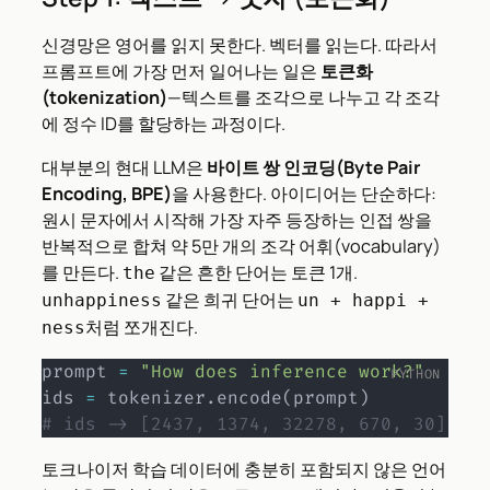
신경망은 영어를 읽지 못한다. 벡터를 읽는다. 따라서
프롬프트에 가장 먼저 일어나는 일은
토큰화
(tokenization)
—텍스트를 조각으로 나누고 각 조각
에 정수 ID를 할당하는 과정이다.
대부분의 현대 LLM은
바이트 쌍 인코딩(Byte Pair
Encoding, BPE)
을 사용한다. 아이디어는 단순하다:
원시 문자에서 시작해 가장 자주 등장하는 인접 쌍을
반복적으로 합쳐 약 5만 개의 조각 어휘(vocabulary)
를 만든다.
같은 흔한 단어는 토큰 1개.
the
같은 희귀 단어는
unhappiness
un + happi +
처럼 쪼개진다.
ness
prompt 
=
"How does inference work?"
ids 
=
 tokenizer
.
encode
(
prompt
)
# ids -> [2437, 1374, 32278, 670, 30]
토크나이저 학습 데이터에 충분히 포함되지 않은 언어