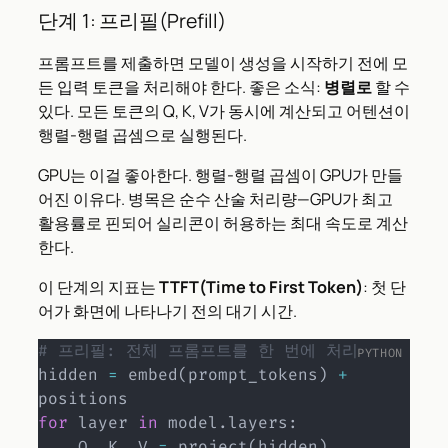
단계 1: 프리필(Prefill)
프롬프트를 제출하면 모델이 생성을 시작하기 전에 모
든 입력 토큰을 처리해야 한다. 좋은 소식:
병렬로
할 수
있다. 모든 토큰의 Q, K, V가 동시에 계산되고 어텐션이
행렬-행렬 곱셈으로 실행된다.
GPU는 이걸 좋아한다. 행렬-행렬 곱셈이 GPU가 만들
어진 이유다. 병목은 순수 산술 처리량—GPU가 최고
활용률로 핀되어 실리콘이 허용하는 최대 속도로 계산
한다.
이 단계의 지표는
TTFT(Time to First Token)
: 첫 단
어가 화면에 나타나기 전의 대기 시간.
# 프리필: 전체 프롬프트를 한 번에 처리
hidden 
=
 embed
(
prompt_tokens
)
+
for
 layer 
in
 model
.
layers
:
    Q
,
 K
,
 V 
=
 project
(
hidden
)