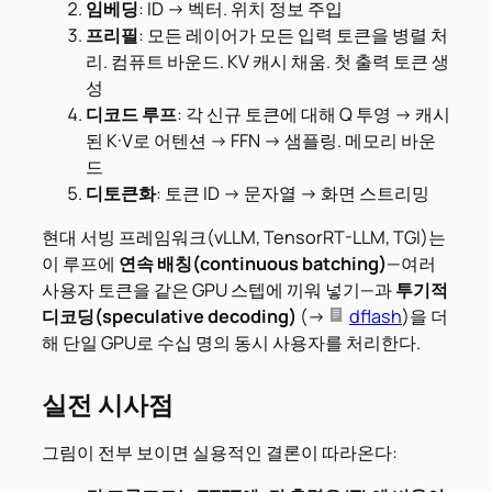
임베딩
: ID → 벡터. 위치 정보 주입
프리필
: 모든 레이어가 모든 입력 토큰을 병렬 처
리. 컴퓨트 바운드. KV 캐시 채움. 첫 출력 토큰 생
성
디코드 루프
: 각 신규 토큰에 대해 Q 투영 → 캐시
된 K·V로 어텐션 → FFN → 샘플링. 메모리 바운
드
디토큰화
: 토큰 ID → 문자열 → 화면 스트리밍
현대 서빙 프레임워크(vLLM, TensorRT-LLM, TGI)는
이 루프에
연속 배칭(continuous batching)
—여러
사용자 토큰을 같은 GPU 스텝에 끼워 넣기—과
투기적
디코딩(speculative decoding)
(→
dflash
)을 더
해 단일 GPU로 수십 명의 동시 사용자를 처리한다.
실전 시사점
그림이 전부 보이면 실용적인 결론이 따라온다: