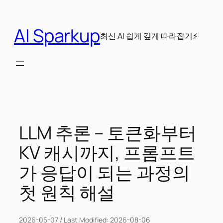
콘
텐
AI Sparkup
츠
최신 AI 쉽게 깊게 따라잡기⚡
로
바
로
가
기
LLM 추론 – 토큰화부터
KV 캐시까지, 프롬프트
가 응답이 되는 과정의
첫 원칙 해설
2026-05-07
/ Last Modified:
2026-08-06