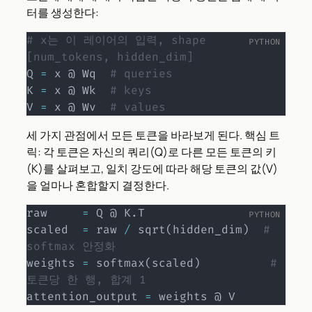
터를 생성한다:
# x는 이 레이어의 입력, shape 
[num_tokens, hidden_dim]
Q 
=
 x @ Wq  
# queries
K 
=
 x @ Wk  
# keys
V 
=
 x @ Wv  
# values
세 가지 관점에서 모든 토큰을 바라보게 된다. 핵심 트
릭: 각 토큰은 자신의 쿼리(Q)로 다른 모든 토큰의 키
(K)를 살펴보고, 일치 강도에 따라 해당 토큰의 값(V)
을 얼마나 혼합할지 결정한다.
raw     
=
 Q @ K
.
T

scaled  
=
 raw 
/
 sqrt
(
hidden_dim
)
# 
softmax 안정화
weights 
=
 softmax
(
scaled
)
# 
토큰당 한 행, 합계 1
attention_output 
=
 weights @ V