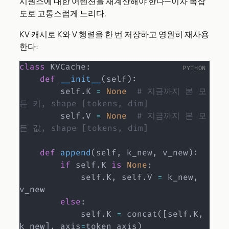
시퀀스에 대한 어텐션을 재계산해야 한다—이차 복잡
도로 고통스럽게 느리다.
KV 캐시로 K와 V 행렬을 한 번 저장하고 영원히 재사용
한다:
class
KVCache
:
def
__init__
(
self
)
:
        self
.
K 
=
None
# 지금까지 본 모
든 키, shape [tokens, dim]
        self
.
V 
=
None
# 지금까지 본 모
든 값, shape [tokens, dim]
def
append
(
self
,
 k_new
,
 v_new
)
:
if
 self
.
K 
is
None
:
            self
.
K
,
 self
.
V 
=
 k_new
,
v_new

else
:
            self
.
K 
=
 concat
(
[
self
.
K
,
k_new
]
,
 axis
=
token_axis
)