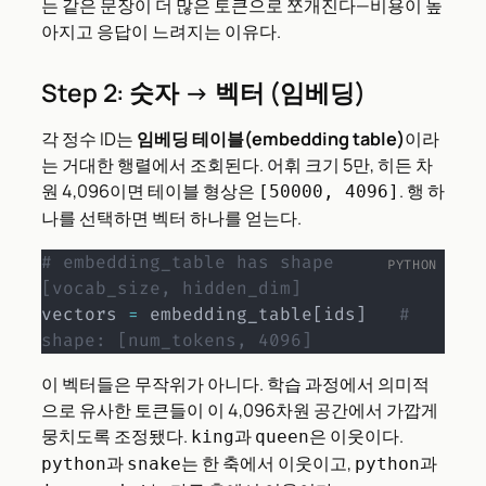
는 같은 문장이 더 많은 토큰으로 쪼개진다—비용이 높
아지고 응답이 느려지는 이유다.
Step 2: 숫자 → 벡터 (임베딩)
각 정수 ID는
임베딩 테이블(embedding table)
이라
는 거대한 행렬에서 조회된다. 어휘 크기 5만, 히든 차
원 4,096이면 테이블 형상은
. 행 하
[50000, 4096]
나를 선택하면 벡터 하나를 얻는다.
# embedding_table has shape 
[vocab_size, hidden_dim]
vectors 
=
 embedding_table
[
ids
]
# 
shape: [num_tokens, 4096]
이 벡터들은 무작위가 아니다. 학습 과정에서 의미적
으로 유사한 토큰들이 이 4,096차원 공간에서 가깝게
뭉치도록 조정됐다.
과
은 이웃이다.
king
queen
과
는 한 축에서 이웃이고,
과
python
snake
python