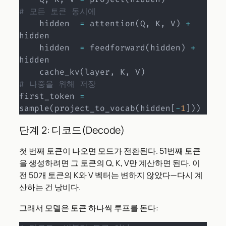
# 모든 토큰 동시에
    hidden  
=
 attention
(
Q
,
 K
,
 V
)
+
hidden

    hidden  
=
 feedforward
(
hidden
)
+
hidden

    cache_kv
(
layer
,
 K
,
 V
)
# 나중을 위해 저장
first_token 
=
sample
(
project_to_vocab
(
hidden
[
-
1
]
)
)
단계 2: 디코드(Decode)
첫 번째 토큰이 나오면 모드가 전환된다. 51번째 토큰
을 생성하려면 그 토큰의 Q, K, V만 계산하면 된다. 이
전 50개 토큰의 K와 V 벡터는 변하지 않았다—다시 계
산하는 건 낭비다.
그래서 모델은 토큰 하나씩 루프를 돈다: