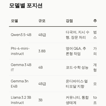
모델별 포지션
모델
규모
강점
추천 용
다국어, 지시 수
범용 로
Qwen3.5-4B
4B급
행, 장문 처리
스턴트
Phi-4-mini-
영어 Q&A, 추
가벼운 
3.8B
instruct
론형 작업
의
Gemma 3 4B
개발 보
4B
코드·수학 성능
IT
형 작업
Gemma 3n
온디바이스·멀
4B급
모바일·
E4B
티모달 지향
Llama 3.2 3B
커뮤니티, 통합
tool cal
3B
Instruct
생태계
조화 출