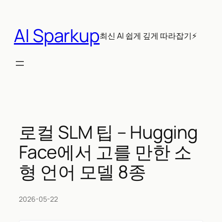
콘
텐
AI Sparkup
츠
최신 AI 쉽게 깊게 따라잡기⚡
로
바
로
가
기
로컬 SLM 팁 – Hugging
Face에서 고를 만한 소
형 언어 모델 8종
2026-05-22