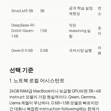
공개 학습 설정,
연구·교
SmolLM3-3B
3B
재현성
소스
DeepSeek-R1-
작은
초경량 
Distill-Qwen-
1.5B
reasoning 실
이프라
1.5B
험
자동완성
Qwen3-0.6B
0.6B
극저사양 실행
류, 프
선택 기준
1. 노트북 로컬 어시스턴트
24GB RAM급 MacBook이나 보급형 GPU라면 3B~4B
instruct 모델이 가장 현실적이다. Qwen, Gemma,
Llama 계열이 무난하다. 0.6B~1.5B 모델은 빠르지만
긴 대화나 복잡한 instruction following에는 한계가