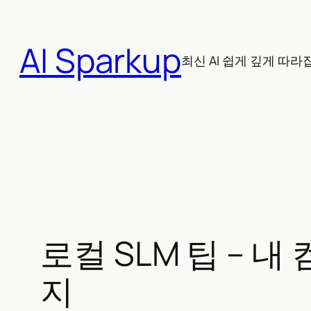
콘
텐
AI Sparkup
츠
최신 AI 쉽게 깊게 따라
로
바
로
가
기
로컬 SLM 팁 – 
지