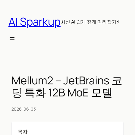
콘
텐
AI Sparkup
츠
최신 AI 쉽게 깊게 따라잡기⚡
로
바
로
가
기
Mellum2 – JetBrains 코
딩 특화 12B MoE 모델
2026-06-03
목차