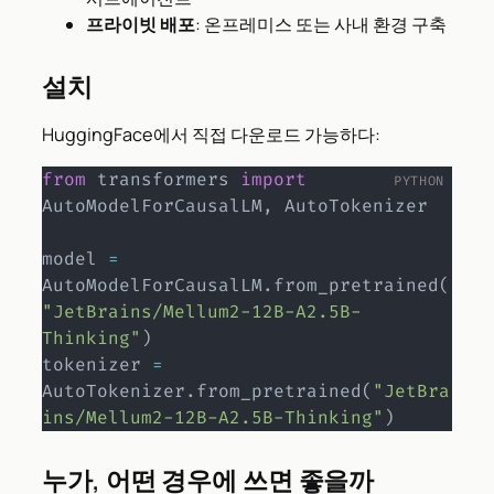
프라이빗 배포
: 온프레미스 또는 사내 환경 구축
설치
HuggingFace에서 직접 다운로드 가능하다:
from
 transformers 
import
AutoModelForCausalLM
,
 AutoTokenizer

model 
=
AutoModelForCausalLM
.
from_pretrained
(
"JetBrains/Mellum2-12B-A2.5B-
Thinking"
)
tokenizer 
=
AutoTokenizer
.
from_pretrained
(
"JetBra
ins/Mellum2-12B-A2.5B-Thinking"
)
누가, 어떤 경우에 쓰면 좋을까