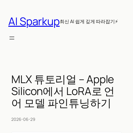
콘
텐
AI Sparkup
츠
최신 AI 쉽게 깊게 따라잡기⚡
로
바
로
가
기
MLX 튜토리얼 – Apple
Silicon에서 LoRA로 언
어 모델 파인튜닝하기
2026-06-29