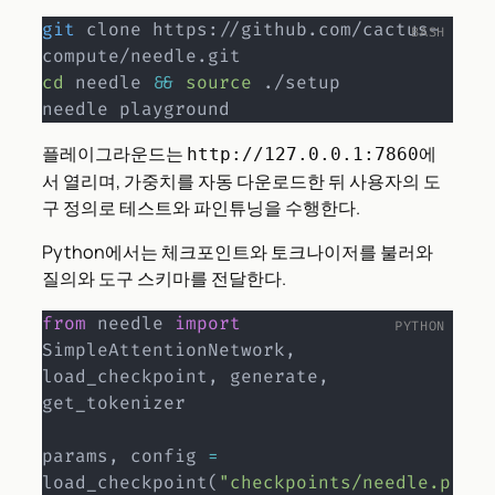
git
 clone https://github.com/cactus-
cd
 needle 
&&
source
 ./setup

needle playground
플레이그라운드는
에
http://127.0.0.1:7860
서 열리며, 가중치를 자동 다운로드한 뒤 사용자의 도
구 정의로 테스트와 파인튜닝을 수행한다.
Python에서는 체크포인트와 토크나이저를 불러와
질의와 도구 스키마를 전달한다.
from
 needle 
import
SimpleAttentionNetwork
,
load_checkpoint
,
 generate
,
get_tokenizer

params
,
 config 
=
load_checkpoint
(
"checkpoints/needle.p