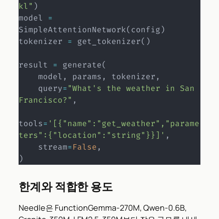
kl"
)
model 
=
SimpleAttentionNetwork
(
config
)
tokenizer 
=
 get_tokenizer
(
)
result 
=
 generate
(
    model
,
 params
,
 tokenizer
,
    query
=
"What's the weather in San 
Francisco?"
,
tools
=
'[{"name":"get_weather","parame
ters":{"location":"string"}}]'
,
    stream
=
False
,
)
한계와 적합한 용도
Needle은 FunctionGemma-270M, Qwen-0.6B,