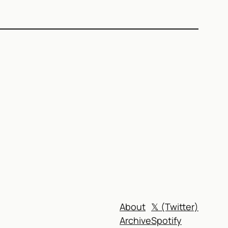
)
About
𝕏 (Twitter)
Archive
Spotify