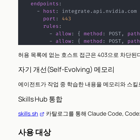
endpoints
:
-
host
:
 integrate.api.nvidia.com

port
:
443
rules
:
-
allow
:
{
method
:
 POST
,
path
-
allow
:
{
method
:
 POST
,
path
허용 목록에 없는 호스트 접근은 403으로 차단된
자기 개선(Self-Evolving) 메모리
에이전트가 작업 중 학습한 내용을 메모리와 스킬로
Skills Hub 통합
skills.sh
카탈로그를 통해 Claude Code, Codex
사용 대상