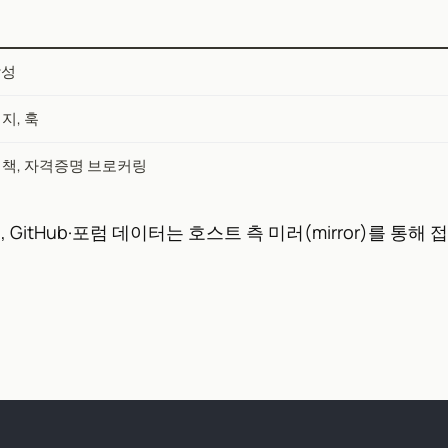
작성
지, 훅
책, 자격증명 브로커링
GitHub·포럼 데이터는 호스트 측 미러(mirror)를 통해 접