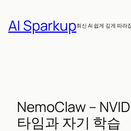
콘
텐
AI Sparkup
츠
최신 AI 쉽게 깊게 따라
로
바
로
가
기
NemoClaw – N
타임과 자기 학습