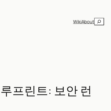
검
Wiki
About
색
 블루프린트: 보안 런