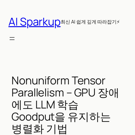
콘
텐
AI Sparkup
츠
최신 AI 쉽게 깊게 따라잡기⚡
로
바
로
가
기
Nonuniform Tensor
Parallelism – GPU 장애
에도 LLM 학습
Goodput을 유지하는
병렬화 기법