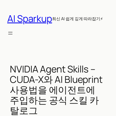
콘
텐
AI Sparkup
츠
최신 AI 쉽게 깊게 따라잡기⚡
로
바
로
가
기
NVIDIA Agent Skills –
CUDA-X와 AI Blueprint
사용법을 에이전트에
주입하는 공식 스킬 카
탈로그