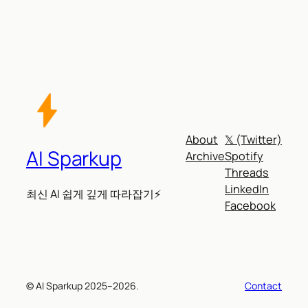
About
𝕏 (Twitter)
AI Sparkup
Archive
Spotify
Threads
LinkedIn
최신 AI 쉽게 깊게 따라잡기⚡
Facebook
© AI Sparkup 2025–2026.
Contact