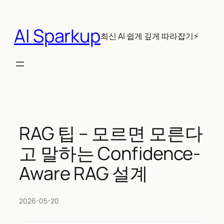
콘
텐
AI Sparkup
츠
최신 AI 쉽게 깊게 따라잡기⚡
로
바
로
가
기
RAG 팁 – 모르면 모른다
고 말하는 Confidence-
Aware RAG 설계
2026-05-20