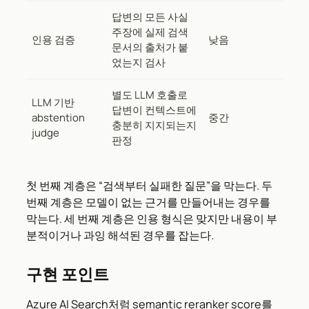
답변의 모든 사실
주장에 실제 검색
인용 검증
낮음
문서의 출처가 붙
었는지 검사
별도 LLM 호출로
LLM 기반
답변이 컨텍스트에
abstention
중간
충분히 지지되는지
judge
판정
첫 번째 계층은 “검색부터 실패한 질문”을 막는다. 두
번째 계층은 모델이 없는 근거를 만들어내는 경우를
막는다. 세 번째 계층은 인용 형식은 맞지만 내용이 부
분적이거나 과잉 해석된 경우를 잡는다.
구현 포인트
Azure AI Search처럼 semantic reranker score를