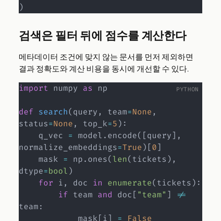
)
검색은 필터 뒤에 점수를 계산한다
메타데이터 조건에 맞지 않는 문서를 먼저 제외하면
결과 정확도와 계산 비용을 동시에 개선할 수 있다.
import
 numpy 
as
 np

def
search
(
query
,
 team
=
None
,
status
=
None
,
 top_k
=
5
)
:
    q_vec 
=
 model
.
encode
(
[
query
]
,
normalize_embeddings
=
True
)
[
0
]
    mask 
=
 np
.
ones
(
len
(
tickets
)
,
dtype
=
bool
)
for
 i
,
 doc 
in
enumerate
(
tickets
)
:
if
 team 
and
 doc
[
"team"
]
!=
team
:
            mask
[
i
]
=
False