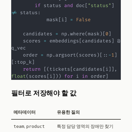
if
 status 
and
 doc
[
"status"
]
!=
 status
:
            mask
[
i
]
=
False
    candidates 
=
 np
.
where
(
mask
)
[
0
]
    scores 
=
 embeddings
[
candidates
]
 @ 
q_vec

    order 
=
 np
.
argsort
(
scores
)
[
:
:
-
1
]
[
:
top_k
]
return
[
(
tickets
[
candidates
[
i
]
]
,
float
(
scores
[
i
]
)
)
for
 i 
in
 order
]
필터로 저장해야 할 값
메타데이터
유용한 질의
,
특정 담당 영역의 장애만 찾기
team
product