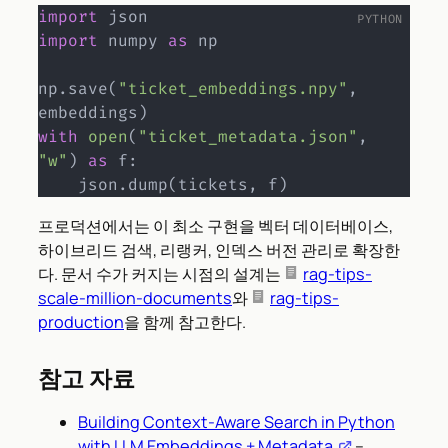
import
import
 numpy 
as
 np

np
.
save
(
"ticket_embeddings.npy"
,
embeddings
)
with
open
(
"ticket_metadata.json"
,
"w"
)
as
 f
:
    json
.
dump
(
tickets
,
 f
)
프로덕션에서는 이 최소 구현을 벡터 데이터베이스,
하이브리드 검색, 리랭커, 인덱스 버전 관리로 확장한
다. 문서 수가 커지는 시점의 설계는
rag-tips-
scale-million-documents
와
rag-tips-
production
을 함께 참고한다.
참고 자료
Building Context-Aware Search in Python
with LLM Embeddings + Metadata
–