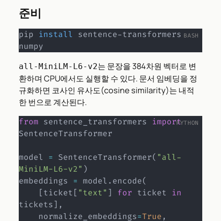
준비
pip 
install
 sentence-transformers 
numpy
는 문장을 384차원 벡터로 변
all-MiniLM-L6-v2
환하며 CPU에서도 실행할 수 있다. 문서 임베딩을 정
규화하면 코사인 유사도(cosine similarity)는 내적
한 번으로 계산된다.
from
 sentence_transformers 
import
SentenceTransformer

model 
=
 SentenceTransformer
(
"all-
MiniLM-L6-v2"
)
embeddings 
=
 model
.
encode
(
[
ticket
[
"text"
]
for
 ticket 
in
tickets
]
,
    normalize_embeddings
=
True
,