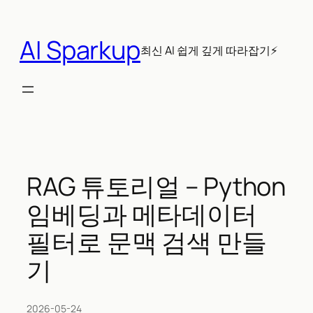
콘
텐
AI Sparkup
츠
최신 AI 쉽게 깊게 따라잡기⚡
로
바
로
가
기
RAG 튜토리얼 – Python
임베딩과 메타데이터
필터로 문맥 검색 만들
기
2026-05-24