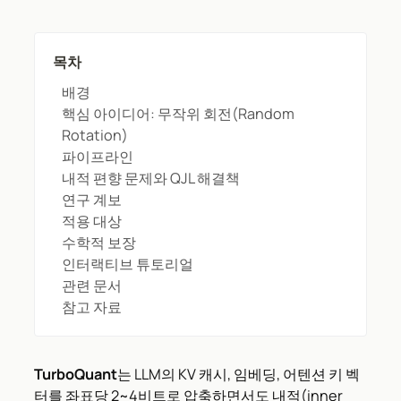
목차
배경
핵심 아이디어: 무작위 회전(Random
Rotation)
파이프라인
내적 편향 문제와 QJL 해결책
연구 계보
적용 대상
수학적 보장
인터랙티브 튜토리얼
관련 문서
참고 자료
TurboQuant
는 LLM의 KV 캐시, 임베딩, 어텐션 키 벡
터를 좌표당 2~4비트로 압축하면서도 내적(inner