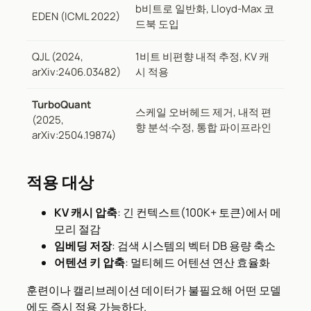
b비트로 일반화, Lloyd-Max 코
EDEN (ICML 2022)
드북 도입
QJL (2024,
1비트 비편향 내적 추정, KV 캐
arXiv:2406.03482)
시 적용
TurboQuant
스케일 오버헤드 제거, 내적 편
(2025,
향 분석·수정, 통합 파이프라인
arXiv:2504.19874)
적용 대상
KV 캐시 압축
: 긴 컨텍스트(100K+ 토큰)에서 메
모리 절감
임베딩 저장
: 검색 시스템의 벡터 DB 용량 축소
어텐션 키 압축
: 멀티헤드 어텐션 연산 효율화
훈련이나 캘리브레이션 데이터가 불필요해 어떤 모델
에도 즉시 적용 가능하다.