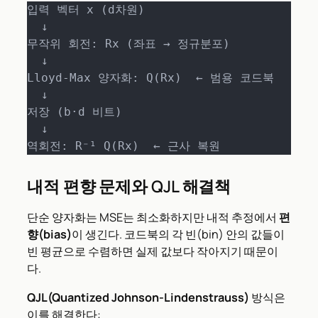
입력 벡터 x (d차원)

  ↓

무작위 회전: Rx (좌표 → 정규분포)

  ↓

Lloyd-Max 양자화: Q(Rx)  ← 범용 코드북

  ↓

저장 (b·d 비트)

  ↓

역회전: R⁻¹ Q(Rx)  ← 근사 복원
내적 편향 문제와 QJL 해결책
단순 양자화는 MSE는 최소화하지만 내적 추정에서
편
향(bias)
이 생긴다. 코드북의 각 빈(bin) 안의 값들이
빈 평균으로 수렴하면 실제 값보다 작아지기 때문이
다.
QJL(Quantized Johnson-Lindenstrauss)
방식은
이를 해결한다: