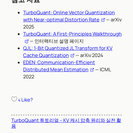
TurboQuant: Online Vector Quantization
with Near-optimal Distortion Rate
— arXiv
2025
TurboQuant: A First-Principles Walkthrough
— 인터랙티브 설명 페이지
QJL: 1-Bit Quantized JL Transform for KV
Cache Quantization
— arXiv 2024
EDEN: Communication-Efficient
Distributed Mean Estimation
— ICML
2022
Like?
4
TurboQuant 튜토리얼 – KV 캐시 압축 원리와 실전 활
용