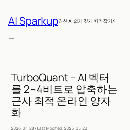
콘
텐
AI Sparkup
츠
최신 AI 쉽게 깊게 따라잡기⚡
로
바
로
가
기
TurboQuant – AI 벡터
를 2~4비트로 압축하는
근사 최적 온라인 양자
화
2026-04-28
/ Last Modified:
2026-05-22