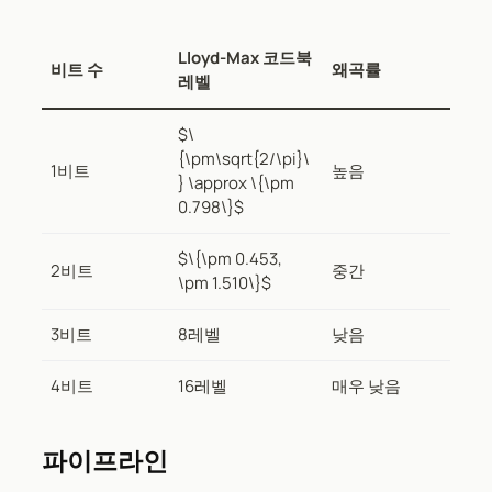
Lloyd-Max 코드북
비트 수
왜곡률
레벨
$\
{\pm\sqrt{2/\pi}\
1비트
높음
} \approx \{\pm
0.798\}$
$\{\pm 0.453,
2비트
중간
\pm 1.510\}$
3비트
8레벨
낮음
4비트
16레벨
매우 낮음
파이프라인