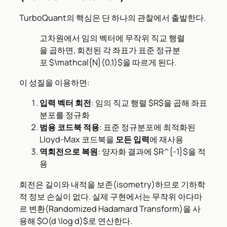
TurboQuant의 핵심은 단 하나의 관찰에서 출발한다.
고차원에서 임의 벡터에 무작위 직교 행렬
을 곱하면, 회전된 각 좌표가 표준 정규분
포 $\mathcal{N}(0,1)$을 따르게 된다.
이 성질을 이용하면:
입력 벡터 회전
: 임의 직교 행렬 $R$을 곱해 좌표
분포를 정규화
범용 코드북 적용
: 표준 정규분포에 최적화된
Lloyd-Max 코드북을
모든 입력
에 재사용
역회전으로 복원
: 양자화 결과에 $R^{-1}$을 적
용
회전은 길이와 내적을 보존(isometry)하므로 기하학
적 정보 손실이 없다. 실제 구현에서는 무작위 아다마
르 변환(Randomized Hadamard Transform)을 사
용해 $O(d \log d)$로 연산한다.