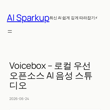
콘
텐
AI Sparkup
츠
최신 AI 쉽게 깊게 따라잡기⚡
로
바
로
가
기
Voicebox – 로컬 우선
오픈소스 AI 음성 스튜
디오
2026-06-24