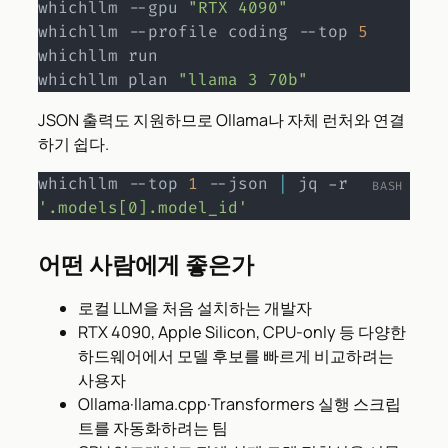
whichllm --gpu 
"RTX 4090"
whichllm --profile coding --top 
5
whichllm run

whichllm plan 
"llama 3 70b"
JSON 출력도 지원하므로 Ollama나 자체 런처와 연결
하기 쉽다.
whichllm --top 
1
 --json 
|
 jq -r 
'.models[0].model_id'
어떤 사람에게 좋은가
로컬 LLM을 처음 설치하는 개발자
RTX 4090, Apple Silicon, CPU-only 등 다양한
하드웨어에서 모델 후보를 빠르게 비교하려는
사용자
Ollama·llama.cpp·Transformers 실행 스크립
트를 자동화하려는 팀