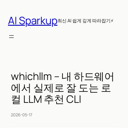
콘
텐
AI Sparkup
츠
최신 AI 쉽게 깊게 따라잡기⚡
로
바
로
가
기
whichllm – 내 하드웨어
에서 실제로 잘 도는 로
컬 LLM 추천 CLI
2026-05-17