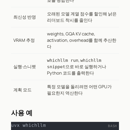
호를 병합한다
오래된 모델 계열 점수를 할인해 낡은
최신성 반영
리더보드 착시를 줄인다
weights, GQA KV cache,
VRAM 추정
activation, overhead를 함께 추산한
다
,
whichllm run
whichllm
실행·스니펫
으로 바로 실행하거나
snippet
Python 코드를 출력한다
특정 모델을 돌리려면 어떤 GPU가
계획 모드
필요한지 역산한다
사용 예
uvx whichllm
