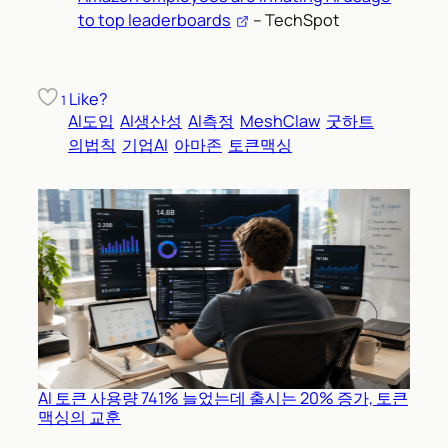
to top leaderboards
– TechSpot
Like?
1
AI도입
AI생산성
AI측정
MeshClaw
굿하트
의법칙
기업AI
아마존
토큰맥싱
AI 토큰 사용량 741% 늘었는데 출시는 20% 증가, 토큰
맥싱의 교훈