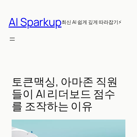
콘
텐
AI Sparkup
츠
최신 AI 쉽게 깊게 따라잡기⚡
로
바
로
가
기
토큰맥싱, 아마존 직원
들이 AI 리더보드 점수
를 조작하는 이유