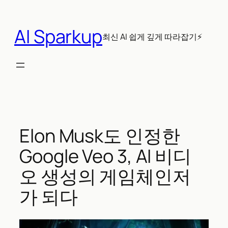
콘
텐
AI Sparkup
츠
최신 AI 쉽게 깊게 따라잡기⚡
로
바
로
가
기
Elon Musk도 인정한
Google Veo 3, AI 비디
오 생성의 게임체인저
가 되다