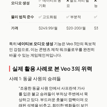
✅ 네이티브 동
❌ 별도 처리 필
❌ 후처
오디오 생성
기화
요
능
물리 법칙 준수
✅ 고도화됨
✅ 부분적
✅ 기본
가격
$249.99/월
$20-200/월
$35-1,
특히
네이티브 오디오 생성
기능은 Veo 3만의 독보적
인 강점으로, 이는 콘텐츠 제작 워크플로우를 완전히
바꿀 수 있는 게임체인저입니다.
실제 활용 사례로 본 Veo 3의 위력
사례 1: 동굴 사원의 승려들
“조용한 동굴 사원 안에서 사프란색 가사
를 입은 불교 승려들이 부처상 주변에서 묵
상하고 있다. 부드러운 촛불이 깜빡이며 오
래된 석벽을 비추고, 희미한 벽화들이 보인