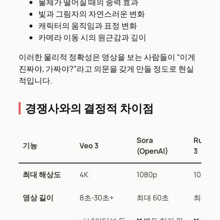
물체가 떨어질 때의 중력 효과
빛과 그림자의 자연스러운 변화
캐릭터의 움직임과 표정 변화
카메라 이동 시의 원근감과 깊이
이러한 물리적 정확성은 영상을 보는 사람들이 “이게
진짜야, 가짜야?”라고 의문을 갖게 만들 정도로 현실
적입니다.
경쟁사와의 결정적 차이점
Sora
Runway
기능
Veo 3
(OpenAI)
3
최대 해상도
4K
1080p
1080p-
영상 길이
8초-30초+
최대 60초
최대 16