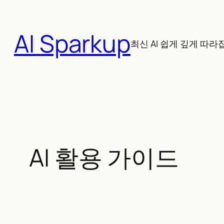
콘
텐
AI Sparkup
츠
최신 AI 쉽게 깊게 따라
로
바
로
가
기
AI 활용 가이드