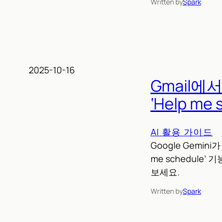
Written by
Spark
2025-10-16
Gmail에
‘Help me
AI 활용 가이드
Google Gemi
me schedul
보세요.
Written by
Spark