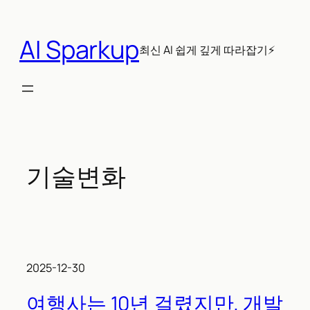
콘
텐
AI Sparkup
츠
최신 AI 쉽게 깊게 따라잡기⚡
로
바
로
가
기
기술변화
2025-12-30
여행사는 10년 걸렸지만, 개발