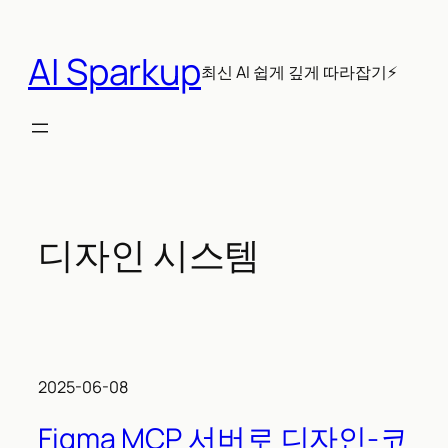
콘
텐
AI Sparkup
츠
최신 AI 쉽게 깊게 따라잡기⚡
로
바
로
가
기
디자인 시스템
2025-06-08
Figma MCP 서버로 디자인-코