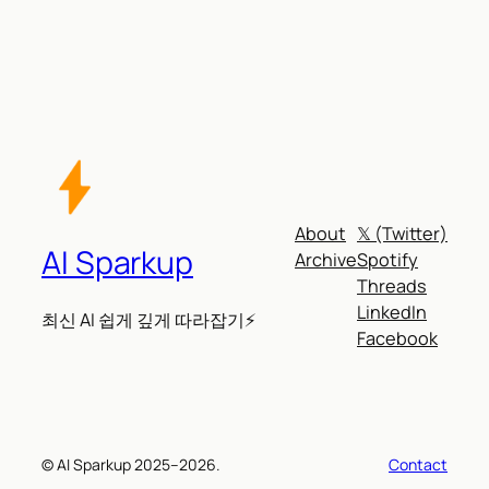
About
𝕏 (Twitter)
AI Sparkup
Archive
Spotify
Threads
LinkedIn
최신 AI 쉽게 깊게 따라잡기⚡
Facebook
© AI Sparkup 2025–2026.
Contact