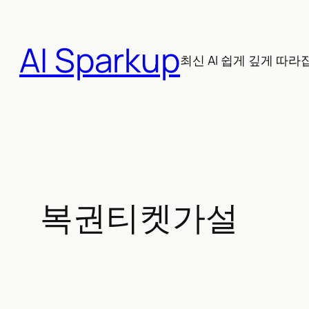
콘
텐
AI Sparkup
츠
최신 AI 쉽게 깊게 따라
로
바
로
가
기
복권티켓가설