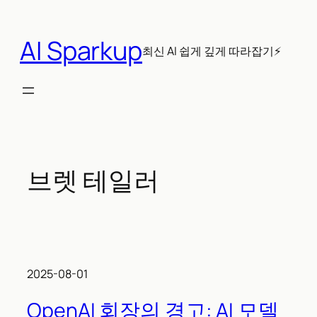
콘
텐
AI Sparkup
츠
최신 AI 쉽게 깊게 따라잡기⚡
로
바
로
가
기
브렛 테일러
2025-08-01
OpenAI 회장의 경고: AI 모델