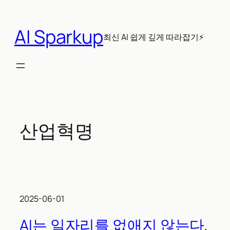
콘
텐
AI Sparkup
츠
최신 AI 쉽게 깊게 따라잡기⚡
로
바
로
가
기
산업혁명
2025-06-01
AI는 일자리를 없애지 않는다,