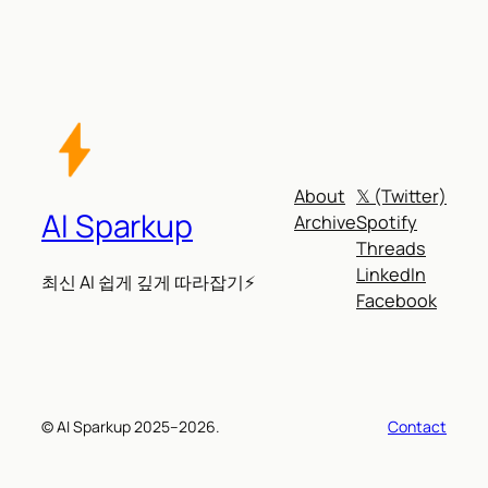
About
𝕏 (Twitter)
AI Sparkup
Archive
Spotify
Threads
LinkedIn
최신 AI 쉽게 깊게 따라잡기⚡
Facebook
© AI Sparkup 2025–2026.
Contact