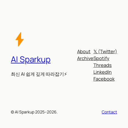
About
𝕏 (Twitter)
AI Sparkup
Archive
Spotify
Threads
LinkedIn
최신 AI 쉽게 깊게 따라잡기⚡
Facebook
© AI Sparkup 2025–2026.
Contact