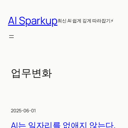
콘
텐
AI Sparkup
츠
최신 AI 쉽게 깊게 따라잡기⚡
로
바
로
가
기
업무변화
2025-06-01
AI는 일자리를 없애지 않는다,